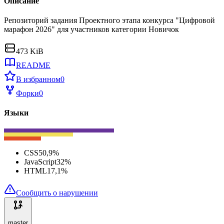
Описание
Репозиторий задания Проектного этапа конкурса "Цифровой
марафон 2026" для участников категории Новичок
473 KiB
README
В избранном
0
Форки
0
Языки
CSS
50,9
%
JavaScript
32
%
HTML
17,1
%
Сообщить о нарушении
master