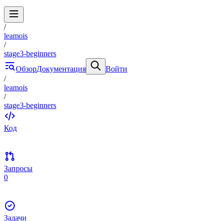
/
leamois
/
stage3-beginners
Обзор
Документация
Войти
/
leamois
/
stage3-beginners
Код
Запросы
0
Задачи