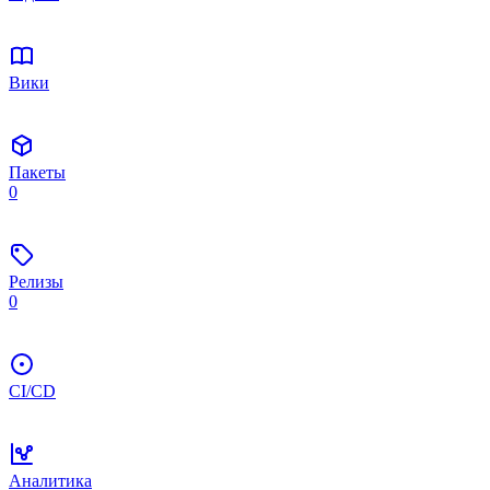
Вики
Пакеты
0
Релизы
0
CI/CD
Аналитика