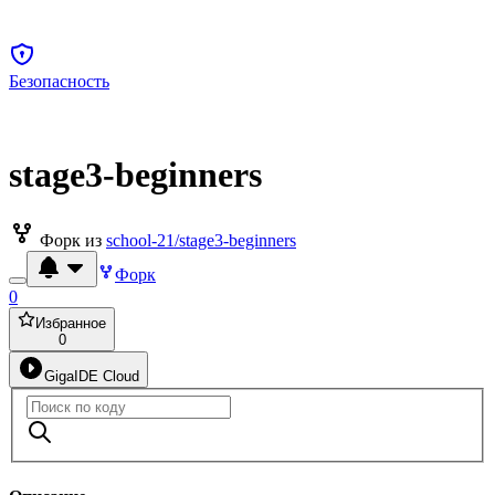
Безопасность
stage3-beginners
Форк из
school-21/stage3-beginners
Форк
0
Избранное
0
GigaIDE Cloud