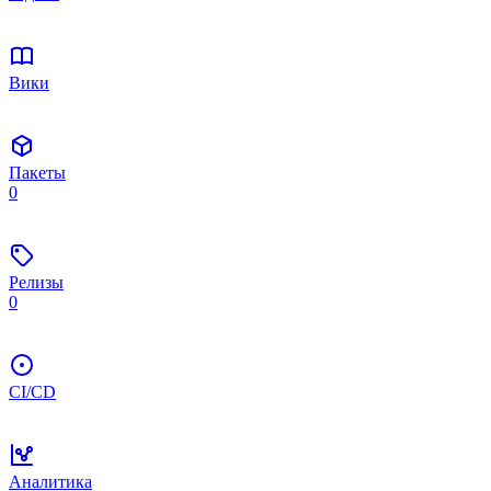
Вики
Пакеты
0
Релизы
0
CI/CD
Аналитика