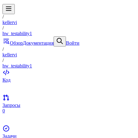
/
kellervi
/
hw_testability1
Обзор
Документация
Войти
/
kellervi
/
hw_testability1
Код
Запросы
0
Задачи