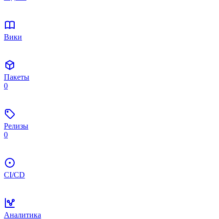
Вики
Пакеты
0
Релизы
0
CI/CD
Аналитика