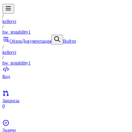
/
kellervi
/
hw_testability1
Обзор
Документация
Войти
/
kellervi
/
hw_testability1
Код
Запросы
0
Задачи