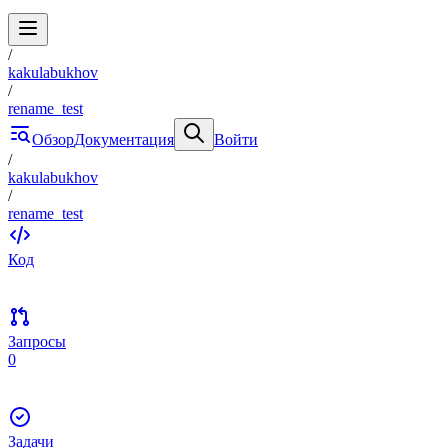
/
kakulabukhov
/
rename_test
Обзор
Документация
Войти
/
kakulabukhov
/
rename_test
Код
Запросы
0
Задачи