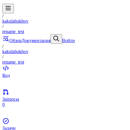
/
kakulabukhov
/
rename_test
Обзор
Документация
Войти
/
kakulabukhov
/
rename_test
Код
Запросы
0
Задачи