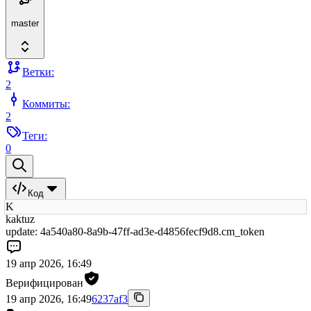
master
Ветки:
2
Коммиты:
2
Теги:
0
Код
K
kaktuz
update: 4a540a80-8a9b-47ff-ad3e-d4856fecf9d8.cm_token
19 апр 2026, 16:49
Верифицирован
19 апр 2026, 16:49
6237af3