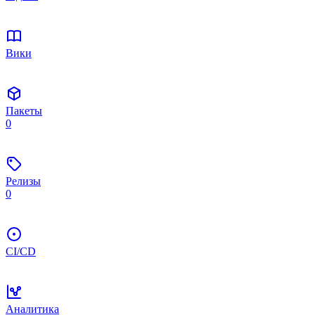
Вики
Пакеты
0
Релизы
0
CI/CD
Аналитика