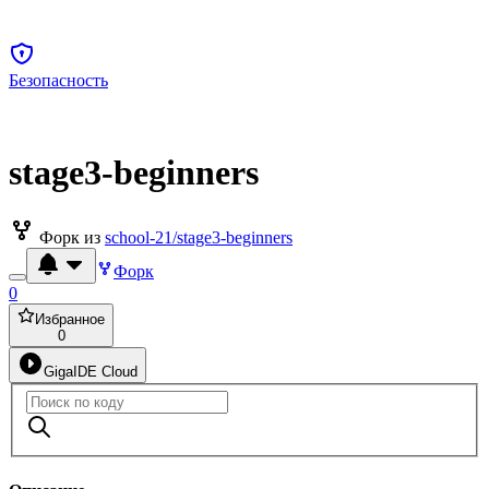
Безопасность
stage3-beginners
Форк из
school-21/stage3-beginners
Форк
0
Избранное
0
GigaIDE Cloud