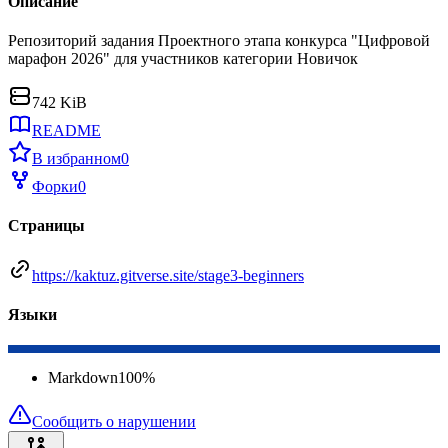
Описание
Репозиторий задания Проектного этапа конкурса "Цифровой
марафон 2026" для участников категории Новичок
742 KiB
README
В избранном
0
Форки
0
Страницы
https://kaktuz.gitverse.site/stage3-beginners
Языки
Markdown
100
%
Сообщить о нарушении