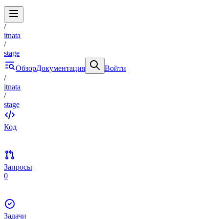
/
itnata
/
stage
Обзор
Документация
Войти
/
itnata
/
stage
Код
Запросы
0
Задачи