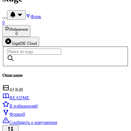
Форк
0
Избранное
0
GigaIDE Cloud
Описание
43 KiB
README
В избранном
0
Форки
0
Сообщить о нарушении