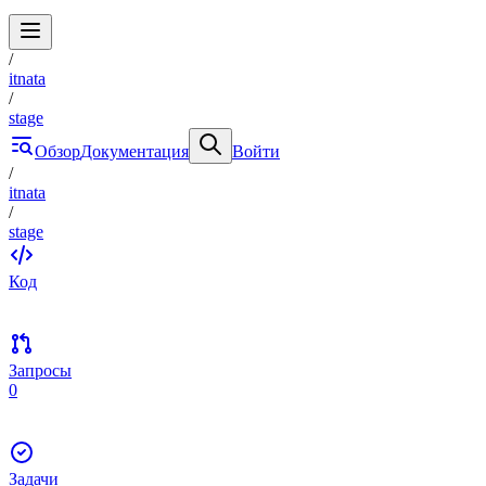
/
itnata
/
stage
Обзор
Документация
Войти
/
itnata
/
stage
Код
Запросы
0
Задачи