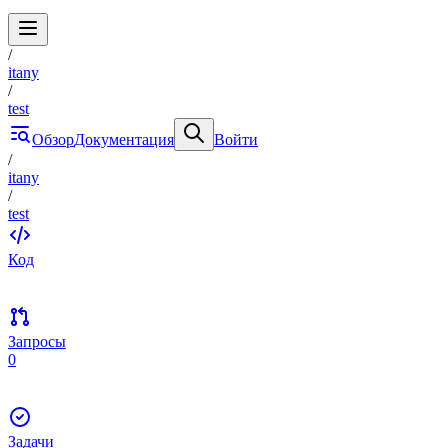
/
itany
/
test
Обзор
Документация
Войти
/
itany
/
test
Код
Запросы
0
Задачи