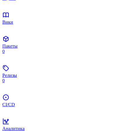
Вики
Пакеты
0
Релизы
0
CI/CD
Аналитика