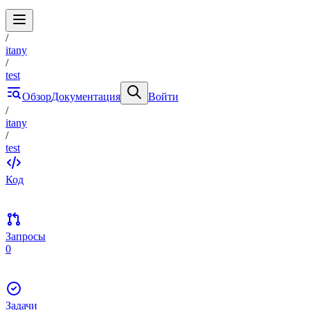
/
itany
/
test
Обзор
Документация
Войти
/
itany
/
test
Код
Запросы
0
Задачи