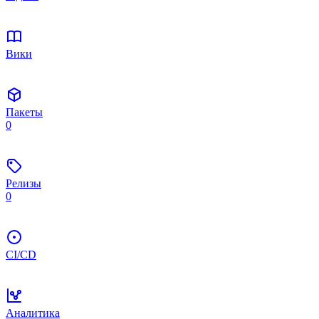
Вики
Пакеты
0
Релизы
0
CI/CD
Аналитика