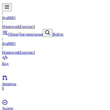
/
ilya8883
/
HomeworkExercise3
Обзор
Документация
Войти
/
ilya8883
/
HomeworkExercise3
Код
Запросы
0
Задачи