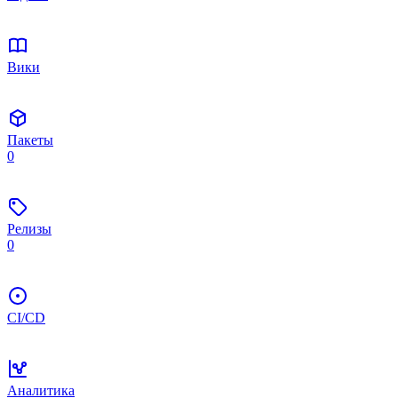
Вики
Пакеты
0
Релизы
0
CI/CD
Аналитика