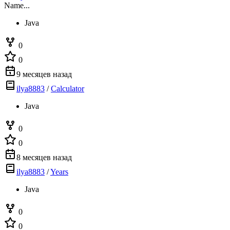
Name...
Java
0
0
9 месяцев назад
ilya8883
/
Calculator
Java
0
0
8 месяцев назад
ilya8883
/
Years
Java
0
0