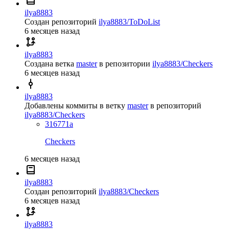
ilya8883
Создан репозиторий
ilya8883/ToDoList
6 месяцев назад
ilya8883
Создана ветка
master
в репозитории
ilya8883/Checkers
6 месяцев назад
ilya8883
Добавлены коммиты в ветку
master
в репозиторий
ilya8883/Checkers
316771a
Checkers
6 месяцев назад
ilya8883
Создан репозиторий
ilya8883/Checkers
6 месяцев назад
ilya8883