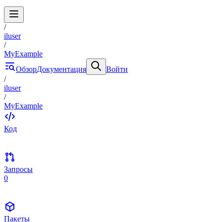
/
iluser
/
MyExample
Обзор
Документация
Войти
/
iluser
/
MyExample
Код
Запросы
0
Пакеты