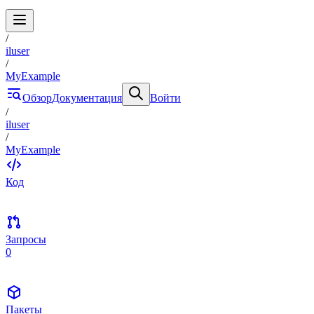
/
iluser
/
MyExample
Обзор
Документация
Войти
/
iluser
/
MyExample
Код
Запросы
0
Пакеты