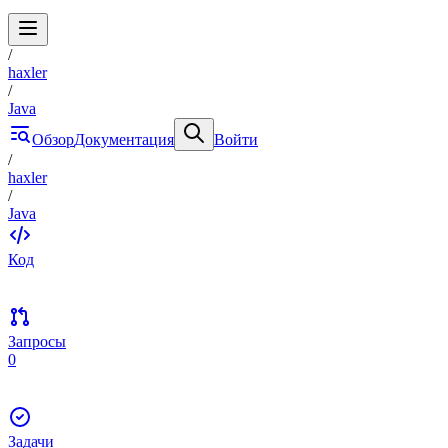
/
haxler
/
Java
Обзор
Документация
Войти
/
haxler
/
Java
Код
Запросы
0
Задачи