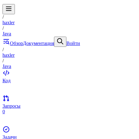
/
haxler
/
Java
Обзор
Документация
Войти
/
haxler
/
Java
Код
Запросы
0
Задачи