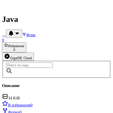
Java
Форк
0
Избранное
0
GigaIDE Cloud
Описание
34 KiB
В избранном
0
Форки
0