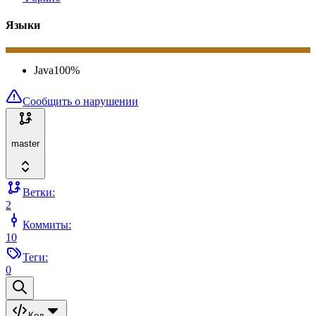
Языки
Java
100
%
Сообщить о нарушении
master
Ветки:
2
Коммиты:
10
Теги:
0
Код