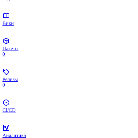
Вики
Пакеты
0
Релизы
0
CI/CD
Аналитика