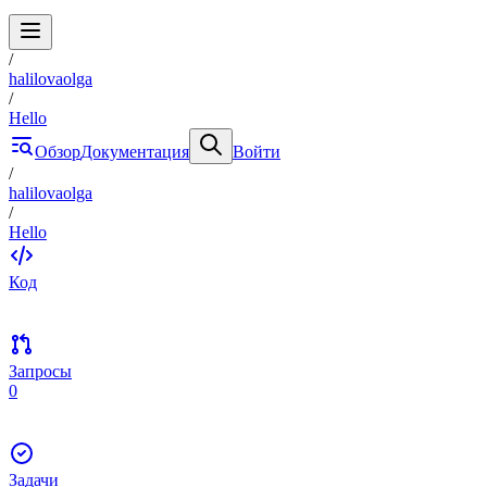
/
halilovaolga
/
Hello
Обзор
Документация
Войти
/
halilovaolga
/
Hello
Код
Запросы
0
Задачи