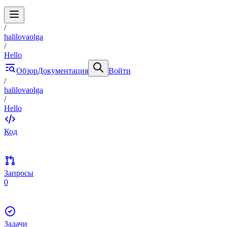
/
halilovaolga
/
Hello
Обзор
Документация
Войти
/
halilovaolga
/
Hello
Код
Запросы
0
Задачи