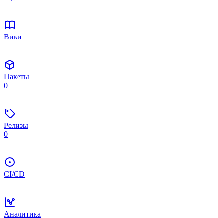
Вики
Пакеты
0
Релизы
0
CI/CD
Аналитика