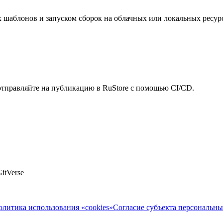
 шаблонов и запуском сборок на облачных или локальных ресурс
 отправляйте на публикацию в RuStore с помощью CI/CD.
itVerse
олитика использования «cookies»
Согласие субъекта персональн