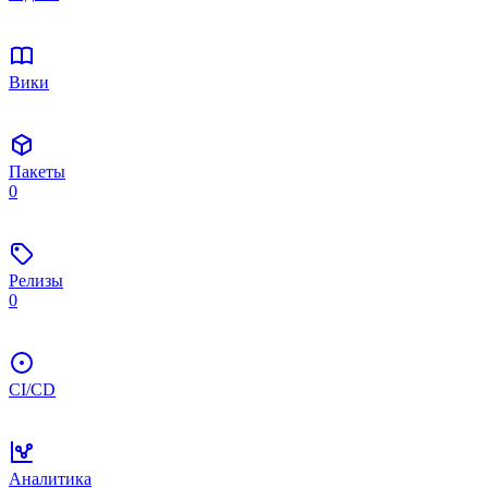
Вики
Пакеты
0
Релизы
0
CI/CD
Аналитика