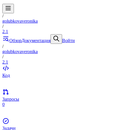
/
golubkovaveronika
/
2.1
Обзор
Документация
Войти
/
golubkovaveronika
/
2.1
Код
Запросы
0
Задачи