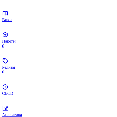
Вики
Пакеты
0
Релизы
0
CI/CD
Аналитика