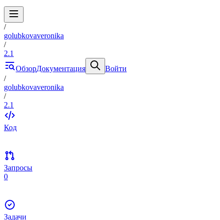
/
golubkovaveronika
/
2.1
Обзор
Документация
Войти
/
golubkovaveronika
/
2.1
Код
Запросы
0
Задачи