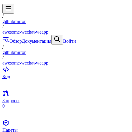
/
githubmirror
/
awesome-wechat-weapp
Обзор
Документация
Войти
/
githubmirror
/
awesome-wechat-weapp
Код
Запросы
0
Пакеты