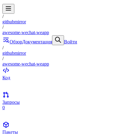
/
githubmirror
/
awesome-wechat-weapp
Обзор
Документация
Войти
/
githubmirror
/
awesome-wechat-weapp
Код
Запросы
0
Пакеты