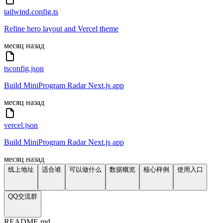
tailwind.config.ts
Refine hero layout and Vercel theme
месяц назад
tsconfig.json
Build MiniProgram Radar Next.js app
месяц назад
vercel.json
Build MiniProgram Radar Next.js app
месяц назад
线上地址
适合谁
可以做什么
数据概览
核心样例
使用入口
QQ交流群
README.md