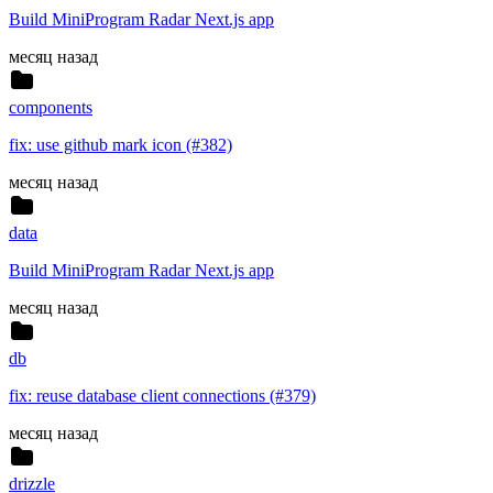
Build MiniProgram Radar Next.js app
месяц назад
components
fix: use github mark icon (#382)
месяц назад
data
Build MiniProgram Radar Next.js app
месяц назад
db
fix: reuse database client connections (#379)
месяц назад
drizzle