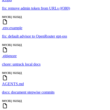
fix: remove admin token from URLs (#380)
месяц назад
.env.example
fix: default advisor to OpenRouter gpt-oss
месяц назад
.gitignore
chore: untrack local docs
месяц назад
AGENTS.md
docs: document stepwise commits
месяц назад