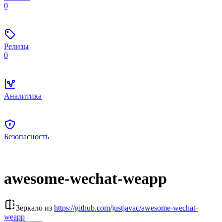
0
Релизы
0
Аналитика
Безопасность
awesome-wechat-weapp
Зеркало из
https://github.com/justjavac/awesome-wechat-
weapp