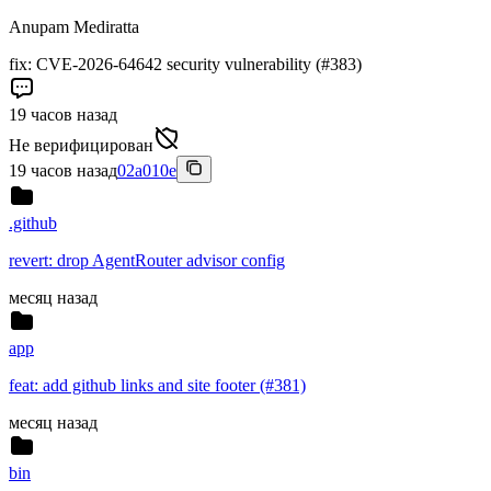
Anupam Mediratta
fix: CVE-2026-64642 security vulnerability (#383)
19 часов назад
Не верифицирован
19 часов назад
02a010e
.github
revert: drop AgentRouter advisor config
месяц назад
app
feat: add github links and site footer (#381)
месяц назад
bin