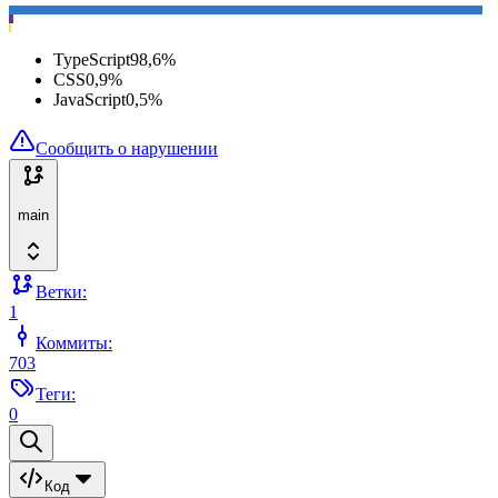
TypeScript
98,6
%
CSS
0,9
%
JavaScript
0,5
%
Сообщить о нарушении
main
Ветки:
1
Коммиты:
703
Теги:
0
Код