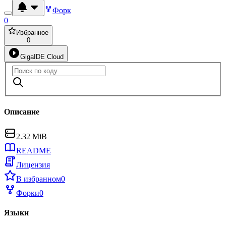
Форк
0
Избранное
0
GigaIDE Cloud
Описание
2.32 MiB
README
Лицензия
В избранном
0
Форки
0
Языки