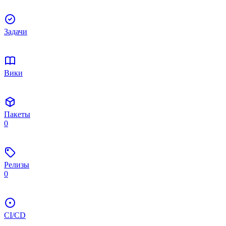
Задачи
Вики
Пакеты
0
Релизы
0
CI/CD