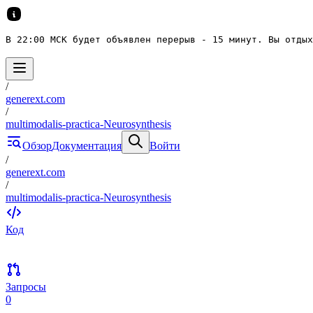
В 22:00 МСК будет объявлен перерыв - 15 минут. Вы отдых
/
generext.com
/
multimodalis-practica-Neurosynthesis
Обзор
Документация
Войти
/
generext.com
/
multimodalis-practica-Neurosynthesis
Код
Запросы
0