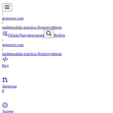
/
generext.com
/
multimodalis-practica-Neurosynthesis
Обзор
Документация
Войти
/
generext.com
/
multimodalis-practica-Neurosynthesis
Код
Запросы
0
Задачи