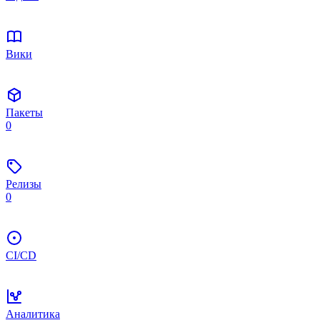
Вики
Пакеты
0
Релизы
0
CI/CD
Аналитика