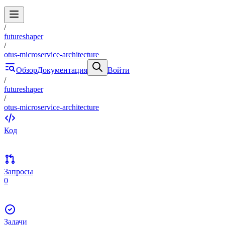
/
futureshaper
/
otus-microservice-architecture
Обзор
Документация
Войти
/
futureshaper
/
otus-microservice-architecture
Код
Запросы
0
Задачи