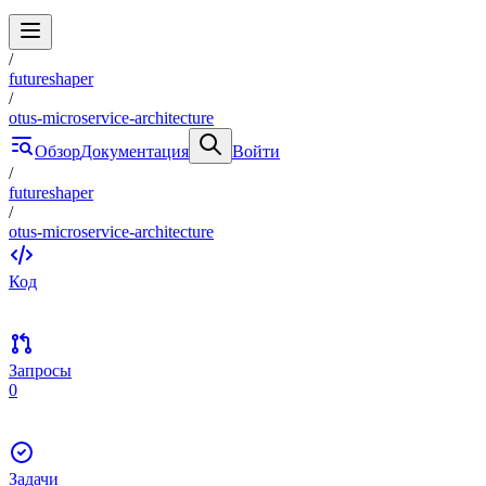
/
futureshaper
/
otus-microservice-architecture
Обзор
Документация
Войти
/
futureshaper
/
otus-microservice-architecture
Код
Запросы
0
Задачи