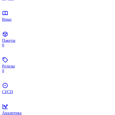
Вики
Пакеты
0
Релизы
0
CI/CD
Аналитика