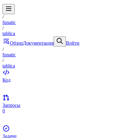
/
funatic
/
tablica
Обзор
Документация
Войти
/
funatic
/
tablica
Код
Запросы
0
Задачи