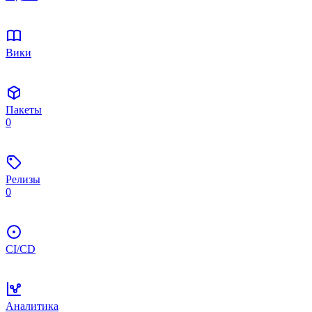
Вики
Пакеты
0
Релизы
0
CI/CD
Аналитика