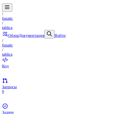
/
funatic
/
tablica
Обзор
Документация
Войти
/
funatic
/
tablica
Код
Запросы
0
Задачи