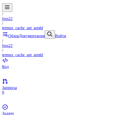
/
foss22
/
termux_cache_apt_armhf
Обзор
Документация
Войти
/
foss22
/
termux_cache_apt_armhf
Код
Запросы
0
Задачи