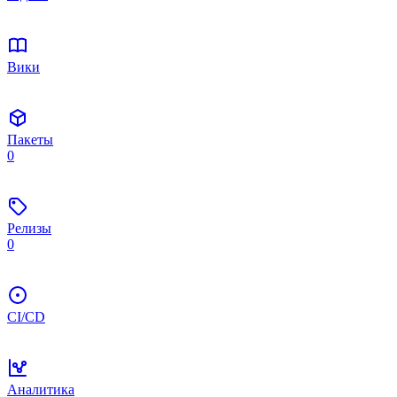
Вики
Пакеты
0
Релизы
0
CI/CD
Аналитика