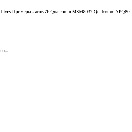
/archives Примеры - armv7l: Qualcomm MSM8937 Qualcomm APQ80..
о...