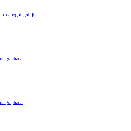
ain_nanogpt_golf.jl
no_graphana
no_graphana
h