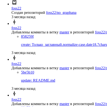
foss22
Создан репозиторий
foss22/no_graphana
3 месяца назад
foss22
Добавлены коммиты в ветку
master
в репозиторий
foss22/
858259f
create: Только_заглавный.normalize-case.date18.7chars
3 месяца назад
foss22
Добавлены коммиты в ветку
master
в репозиторий
foss22/
5be5b10
update: README.md
3 месяца назад
foss22
Добавлены коммиты в ветку
master
в репозиторий
foss22/