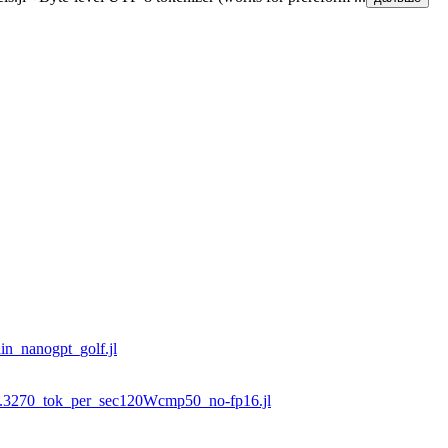
ain_nanogpt_golf.jl
lf.3270_tok_per_sec120Wcmp50_no-fp16.jl