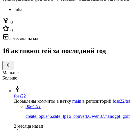
Julia
0
0
2 месяца назад
16 активностей за последний год
Меньше
Больше
foss22
Добавлены коммиты в ветку
main
в репозиторий
foss22/tr
00e42cc
create: opus46.safe_fp16_convert.Qwen37.nanogpt_go
2 месяца назад