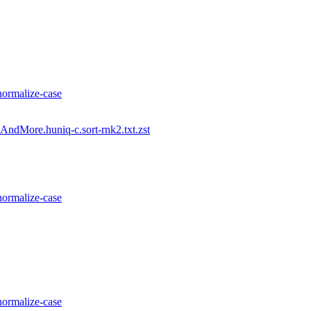
normalize-case
AndMore.huniq-c.sort-rnk2.txt.zst
normalize-case
normalize-case