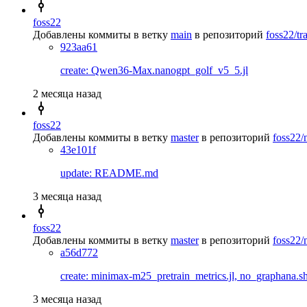
foss22
Добавлены коммиты в ветку
main
в репозиторий
foss22/tr
923aa61
create: Qwen36-Max.nanogpt_golf_v5_5.jl
2 месяца назад
foss22
Добавлены коммиты в ветку
master
в репозиторий
foss22/
43e101f
update: README.md
3 месяца назад
foss22
Добавлены коммиты в ветку
master
в репозиторий
foss22/
a56d772
create: minimax-m25_pretrain_metrics.jl, no_graphana.s
3 месяца назад