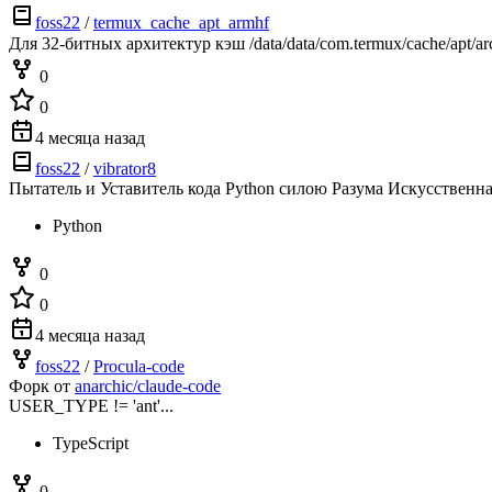
foss22
/
termux_cache_apt_armhf
Для 32-битных архитектур кэш /data/data/com.termux/cache/apt
0
0
4 месяца назад
foss22
/
vibrator8
Пытатель и Уставитель кода Python силою Разума Искусственнаг
Python
0
0
4 месяца назад
foss22
/
Procula-code
Форк от
anarchic/claude-code
USER_TYPE != 'ant'...
TypeScript
0