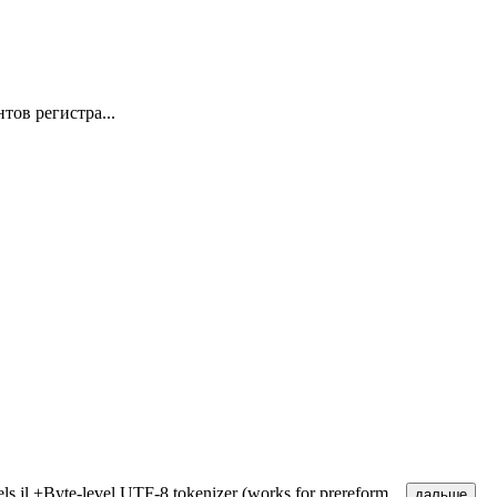
тов регистра...
.jl +Byte-level UTF-8 tokenizer (works for prereform ...
дальше