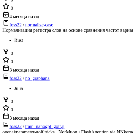
0
4 месяца назад
foss22
/
normalize-case
Нормализация регистра слов на основе сравнения частот вариан
Rust
0
0
3 месяца назад
foss22
/
no_graphana
Julia
0
0
3 месяца назад
foss22
/
train_nanogpt_golf.jl
openai/parameter-golf tricks +NorMuon +FlashAttention via NNkernels