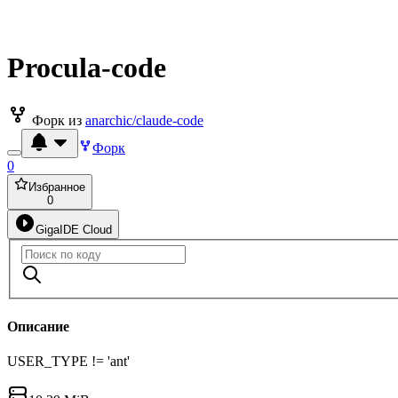
Procula-code
Форк из
anarchic/claude-code
Форк
0
Избранное
0
GigaIDE Cloud
Описание
USER_TYPE != 'ant'