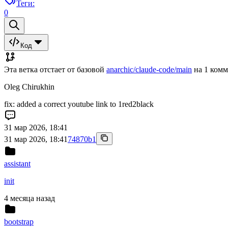
Теги:
0
Код
Эта ветка отстает от базовой
anarchic/claude-code/main
на 1 ком
Oleg Chirukhin
fix: added a correct youtube link to 1red2black
31 мар 2026, 18:41
31 мар 2026, 18:41
74870b1
assistant
init
4 месяца назад
bootstrap