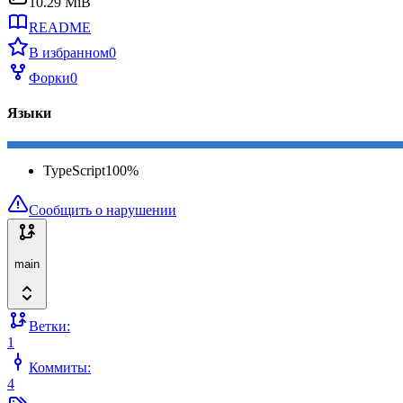
10.29 MiB
README
В избранном
0
Форки
0
Языки
TypeScript
100
%
Сообщить о нарушении
main
Ветки:
1
Коммиты:
4