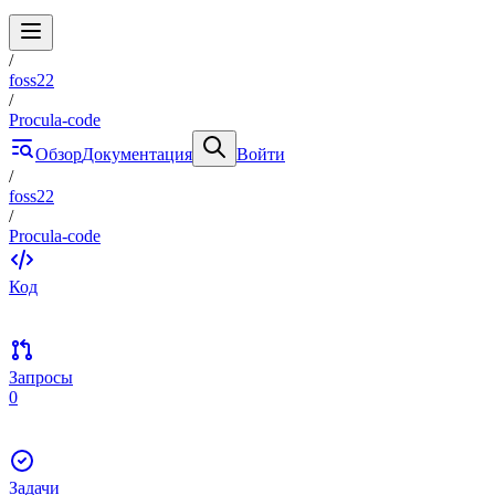
/
foss22
/
Procula-code
Обзор
Документация
Войти
/
foss22
/
Procula-code
Код
Запросы
0
Задачи