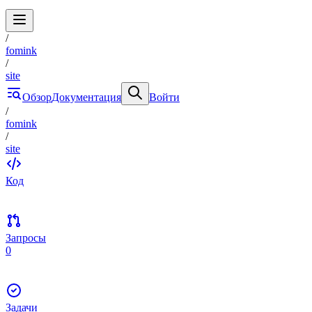
/
fomink
/
site
Обзор
Документация
Войти
/
fomink
/
site
Код
Запросы
0
Задачи