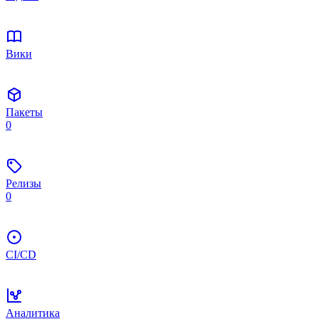
Вики
Пакеты
0
Релизы
0
CI/CD
Аналитика