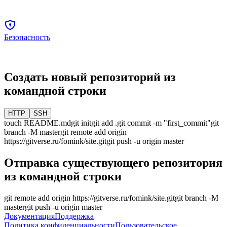
Безопасность
Создать новый репозиторий из
командной строки
HTTP
SSH
touch README.md
git init
git add .
git commit -m "first_commit"
git
branch -M
master
git remote add origin
https://gitverse.ru/fomink/site.git
git push -u origin
master
Отправка существующего репозитория
из командной строки
git remote add origin
https://gitverse.ru/fomink/site.git
git branch -M
master
git push -u origin
master
Документация
Поддержка
Политика конфиденциальности
Пользовательское