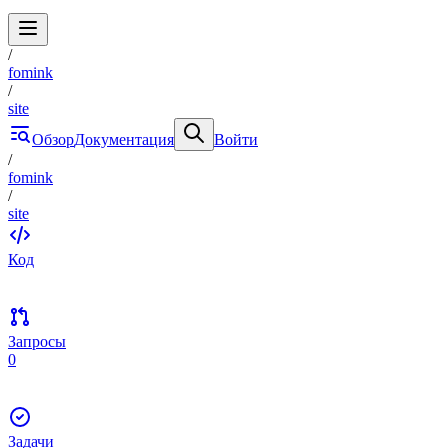
/
fomink
/
site
Обзор
Документация
Войти
/
fomink
/
site
Код
Запросы
0
Задачи