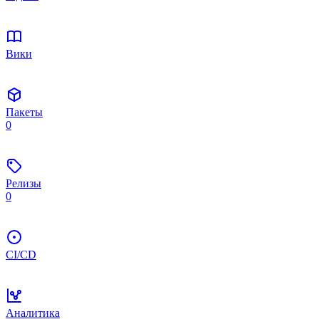
Вики
Пакеты
0
Релизы
0
CI/CD
Аналитика