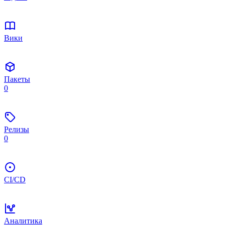
Вики
Пакеты
0
Релизы
0
CI/CD
Аналитика