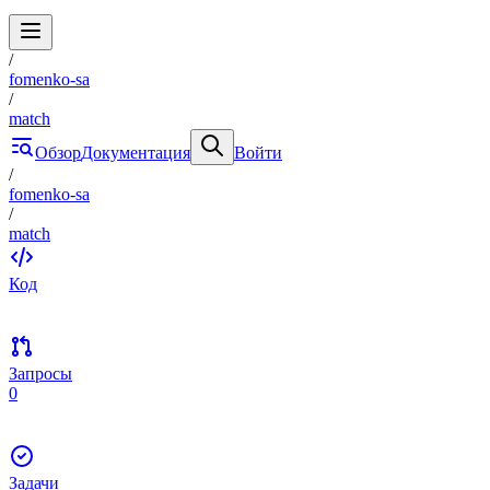
/
fomenko-sa
/
match
Обзор
Документация
Войти
/
fomenko-sa
/
match
Код
Запросы
0
Задачи