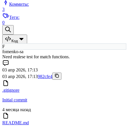
Коммиты:
3
Теги:
0
Код
F
fomenko-sa
Need realese test for match functions.
03 апр 2026, 17:13
03 апр 2026, 17:13
982cfe4
.gitignore
Initial commit
4 месяца назад
README.md