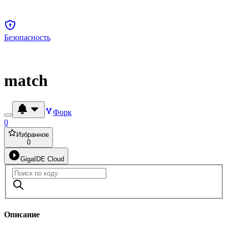
Безопасность
match
Форк
0
Избранное
0
GigaIDE Cloud
Описание