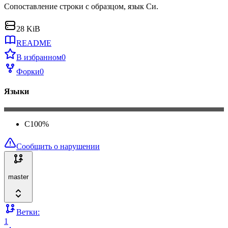
Сопоставление строки с образцом, язык Си.
28 KiB
README
В избранном
0
Форки
0
Языки
C
100
%
Сообщить о нарушении
master
Ветки:
1