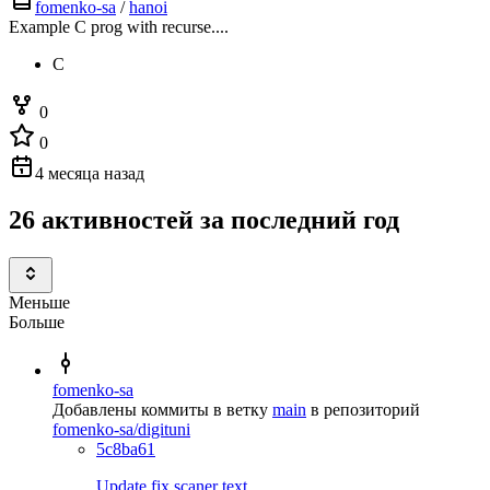
fomenko-sa
/
hanoi
Example C prog with recurse....
C
0
0
4 месяца назад
26 активностей за последний год
Меньше
Больше
fomenko-sa
Добавлены коммиты в ветку
main
в репозиторий
fomenko-sa/digituni
5c8ba61
Update fix scaner text.