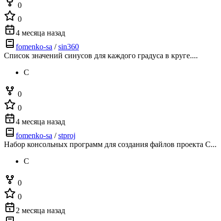
0
0
4 месяца назад
fomenko-sa
/
sin360
Список значений синусов для каждого градуса в круге....
C
0
0
4 месяца назад
fomenko-sa
/
stproj
Набор консольных программ для создания файлов проекта C...
C
0
0
2 месяца назад