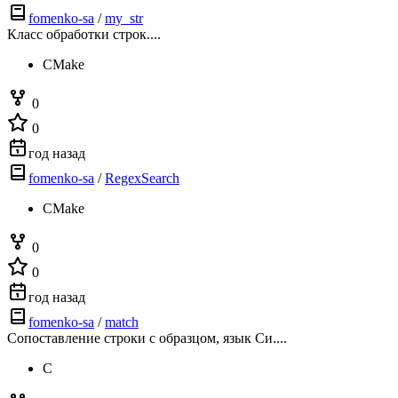
fomenko-sa
/
my_str
Класс обработки строк....
CMake
0
0
год назад
fomenko-sa
/
RegexSearch
CMake
0
0
год назад
fomenko-sa
/
match
Сопоставление строки с образцом, язык Си....
C