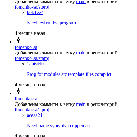
Добавлены коммиты в ветку
main
в репозиторий
fomenko-sa/stproj
b0b1ee4
Need test ru_loc program.
4 месяца назад
fomenko-sa
Добавлены коммиты в ветку
main
в репозиторий
fomenko-sa/stproj
1da64d0
Prog for modules src template files complict.
4 месяца назад
fomenko-sa
Добавлены коммиты в ветку
main
в репозиторий
fomenko-sa/stproj
aceaa21
Need name symvols to uppercase.
4 месяца назад