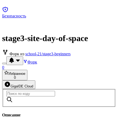
Безопасность
stage3-site-day-of-space
Форк из
school-21/stage3-beginners
Форк
0
Избранное
0
GigaIDE Cloud
Описание