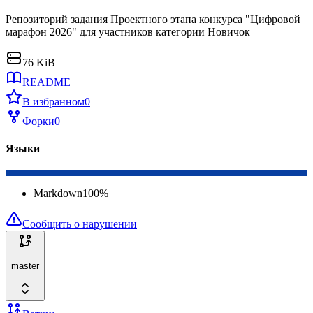
Репозиторий задания Проектного этапа конкурса "Цифровой
марафон 2026" для участников категории Новичок
76 KiB
README
В избранном
0
Форки
0
Языки
Markdown
100
%
Сообщить о нарушении
master