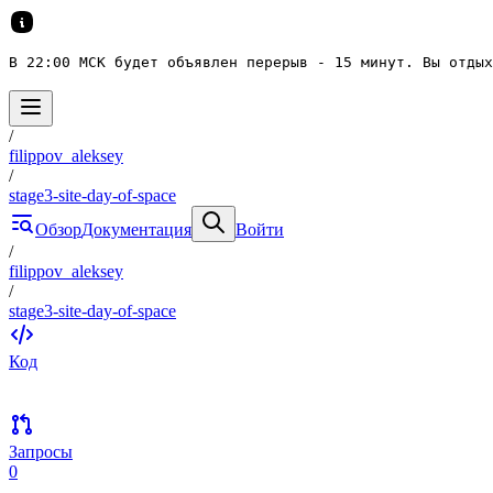
В 22:00 МСК будет объявлен перерыв - 15 минут. Вы отдых
/
filippov_aleksey
/
stage3-site-day-of-space
Обзор
Документация
Войти
/
filippov_aleksey
/
stage3-site-day-of-space
Код
Запросы
0