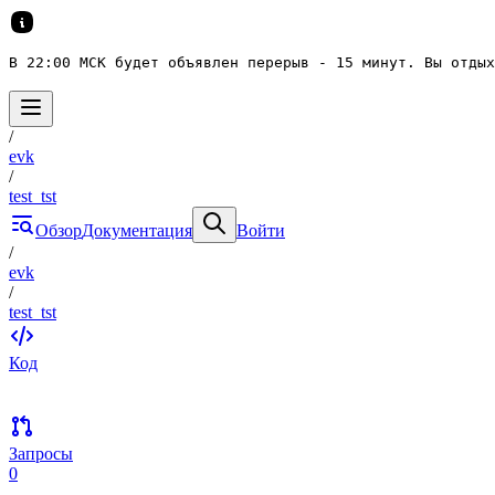
В 22:00 МСК будет объявлен перерыв - 15 минут. Вы отдых
/
evk
/
test_tst
Обзор
Документация
Войти
/
evk
/
test_tst
Код
Запросы
0