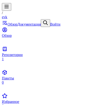
/
evk
Обзор
Документация
Войти
Обзор
Репозитории
1
Пакеты
0
Избранное