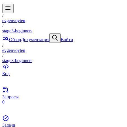
/
evgenvoyten
/
stage3-beginners
Обзор
Документация
Войти
/
evgenvoyten
/
stage3-beginners
Код
Запросы
0
Задачи