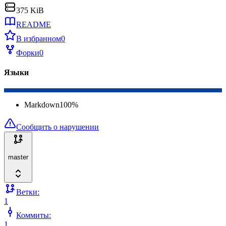
375 KiB
README
В избранном
0
Форки
0
Языки
Markdown
100
%
Сообщить о нарушении
master
Ветки:
1
Коммиты:
1