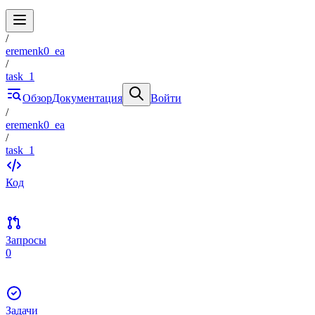
/
eremenk0_ea
/
task_1
Обзор
Документация
Войти
/
eremenk0_ea
/
task_1
Код
Запросы
0
Задачи