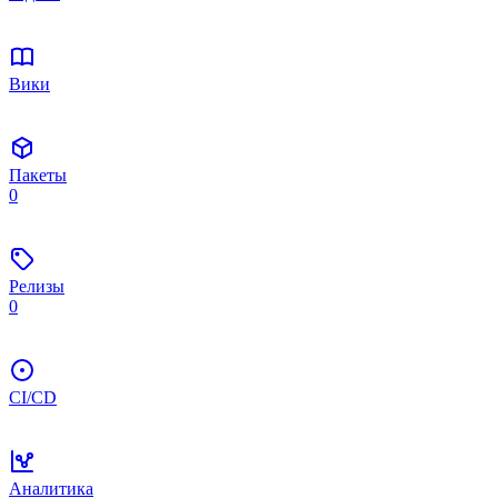
Вики
Пакеты
0
Релизы
0
CI/CD
Аналитика