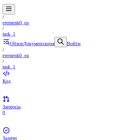
/
eremenk0_ea
/
task_1
Обзор
Документация
Войти
/
eremenk0_ea
/
task_1
Код
Запросы
0
Задачи