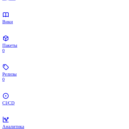
Вики
Пакеты
0
Релизы
0
CI/CD
Аналитика