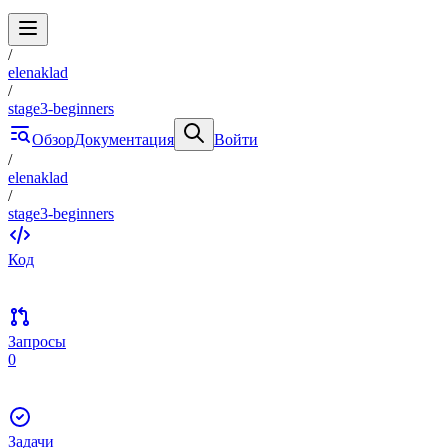
/
elenaklad
/
stage3-beginners
Обзор
Документация
Войти
/
elenaklad
/
stage3-beginners
Код
Запросы
0
Задачи