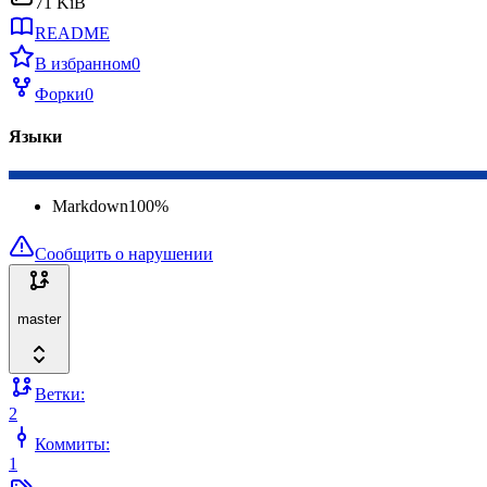
71 KiB
README
В избранном
0
Форки
0
Языки
Markdown
100
%
Сообщить о нарушении
master
Ветки:
2
Коммиты:
1