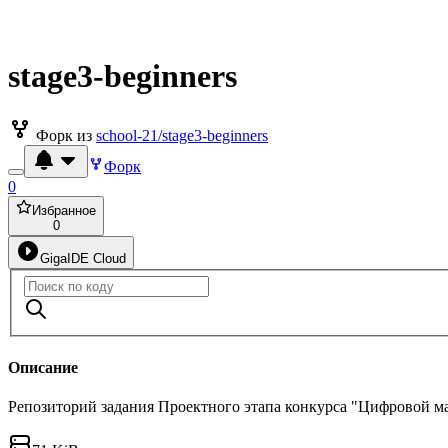
stage3-beginners
Форк из
school-21/stage3-beginners
Форк
0
Избранное
0
GigaIDE Cloud
Описание
Репозиторий задания Проектного этапа конкурса "Цифровой м