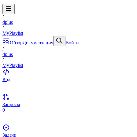
/
dplus
/
MyPlaylist
Обзор
Документация
Войти
/
dplus
/
MyPlaylist
Код
Запросы
0
Задачи