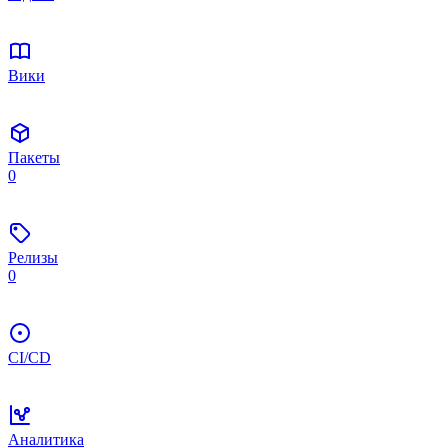
Вики
Пакеты
0
Релизы
0
CI/CD
Аналитика