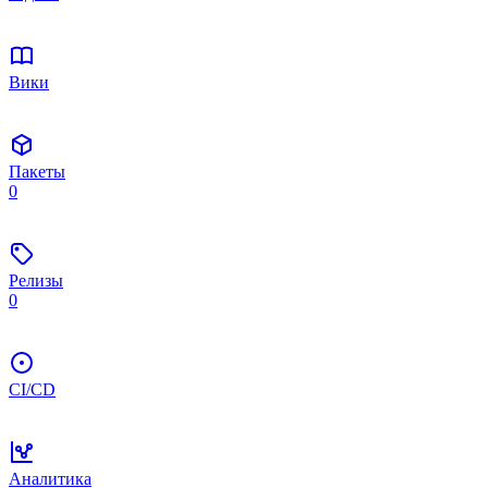
Вики
Пакеты
0
Релизы
0
CI/CD
Аналитика