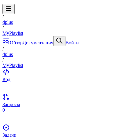
/
dplus
/
MyPlaylist
Обзор
Документация
Войти
/
dplus
/
MyPlaylist
Код
Запросы
0
Задачи