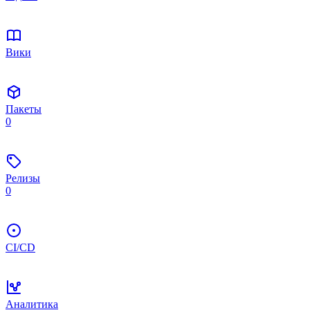
Вики
Пакеты
0
Релизы
0
CI/CD
Аналитика