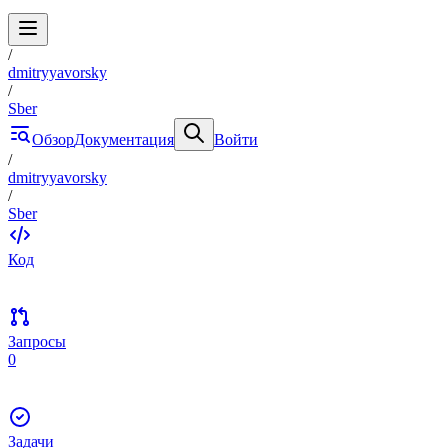
/
dmitryyavorsky
/
Sber
Обзор
Документация
Войти
/
dmitryyavorsky
/
Sber
Код
Запросы
0
Задачи