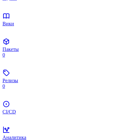
Вики
Пакеты
0
Релизы
0
CI/CD
Аналитика