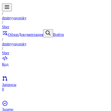
/
dmitryyavorsky
/
Sber
Обзор
Документация
Войти
/
dmitryyavorsky
/
Sber
Код
Запросы
0
Задачи