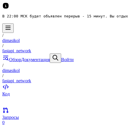
В 22:00 МСК будет объявлен перерыв - 15 минут. Вы отдых
/
dimasikol
/
fastapi_network
Обзор
Документация
Войти
/
dimasikol
/
fastapi_network
Код
Запросы
0