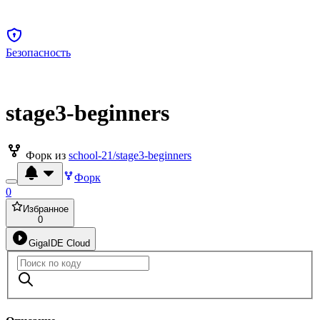
Безопасность
stage3-beginners
Форк из
school-21/stage3-beginners
Форк
0
Избранное
0
GigaIDE Cloud