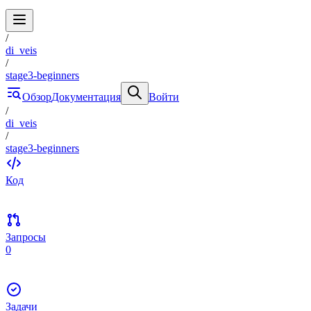
/
di_veis
/
stage3-beginners
Обзор
Документация
Войти
/
di_veis
/
stage3-beginners
Код
Запросы
0
Задачи