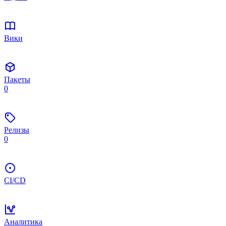
Вики
Пакеты
0
Релизы
0
CI/CD
Аналитика