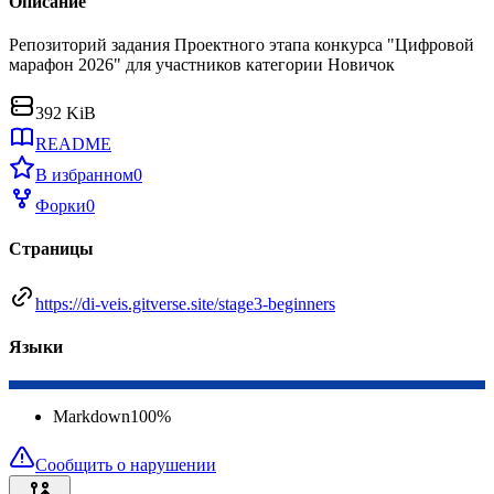
Описание
Репозиторий задания Проектного этапа конкурса "Цифровой
марафон 2026" для участников категории Новичок
392 KiB
README
В избранном
0
Форки
0
Страницы
https://di-veis.gitverse.site/stage3-beginners
Языки
Markdown
100
%
Сообщить о нарушении