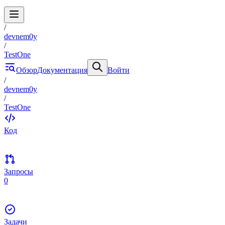
/
devnem0y
/
TestOne
Обзор
Документация
Войти
/
devnem0y
/
TestOne
Код
Запросы
0
Задачи