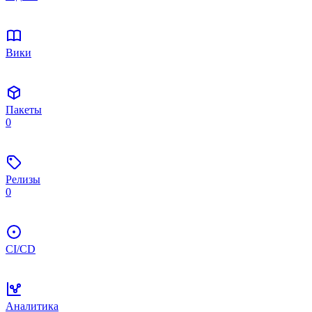
Вики
Пакеты
0
Релизы
0
CI/CD
Аналитика