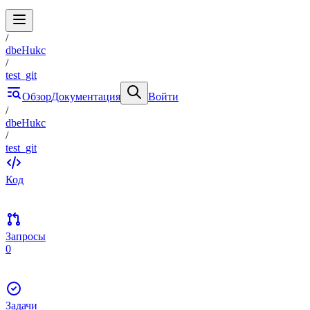
/
dbeHukc
/
test_git
Обзор
Документация
Войти
/
dbeHukc
/
test_git
Код
Запросы
0
Задачи